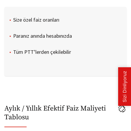
17 Ay
18 Ay
Size özel faiz oranları
19 Ay
Paranız anında hesabınızda
20 Ay
Tüm PTT’lerden çekilebilir
21 Ay
22 Ay
23 Ay
24 Ay
Aylık / Yıllık Efektif Faiz Maliyeti
25 Ay
Tablosu
26 Ay