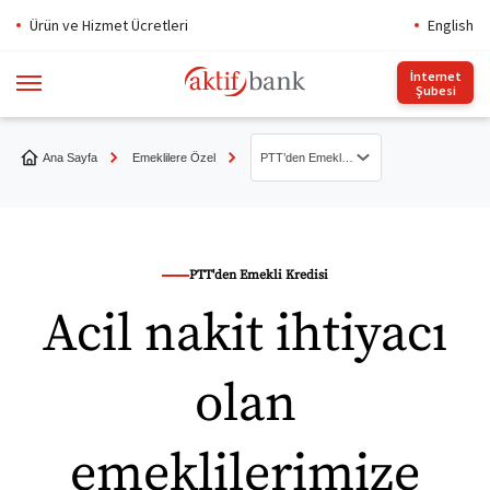
Ürün ve Hizmet Ücretleri
English
İnternet
Şubesi
Ana Sayfa
Emeklilere Özel
PTT’den Emekli Kredisi
PTT’den Emekli Kredisi
SMS ile PTT’den Kredi
PTT'den Emekli Kredisi
Acil nakit ihtiyacı
Borç Transferi Kredisi
PTTden Aktif Bank İhtiyaç Kredisi
olan
PTT Emekli Ödeme Kampanyası
emeklilerimize