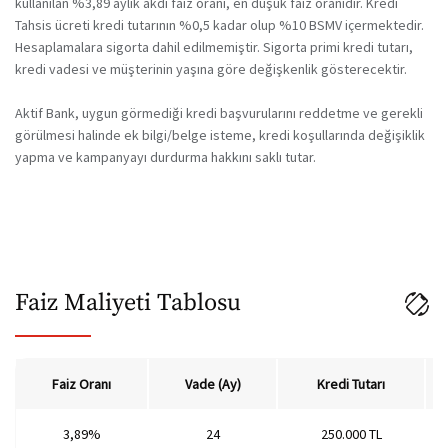
kullanılan %3,89 aylık akdi faiz oranı, en düşük faiz oranıdır. Kredi
Tahsis ücreti kredi tutarının %0,5 kadar olup %10 BSMV içermektedir.
36 Ay
Hesaplamalara sigorta dahil edilmemiştir. Sigorta primi kredi tutarı,
kredi vadesi ve müşterinin yaşına göre değişkenlik gösterecektir.
Aktif Bank, uygun görmediği kredi başvurularını reddetme ve gerekli
görülmesi halinde ek bilgi/belge isteme, kredi koşullarında değişiklik
yapma ve kampanyayı durdurma hakkını saklı tutar.
Faiz Maliyeti Tablosu
Faiz Oranı
Vade (Ay)
​Kredi Tutarı
3,89%
24
250.000 TL