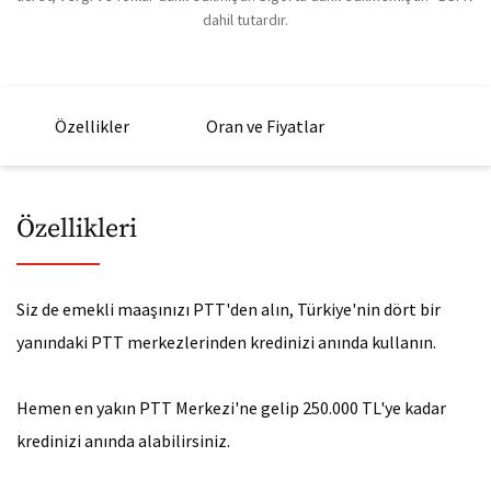
dahil tutardır.
8 Ay
9 Ay
Özellikler
Oran ve Fiyatlar
10 Ay
11 Ay
Özellikleri
12 Ay
13 Ay
Siz de emekli maaşınızı PTT'den alın, Türkiye'nin dört bir
yanındaki PTT merkezlerinden kredinizi anında kullanın.
14 Ay
15 Ay
Hemen en yakın PTT Merkezi'ne gelip 250.000 TL'ye kadar
kredinizi anında alabilirsiniz. ​
16 Ay