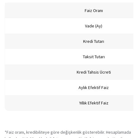
Faiz Oranı
27 Ay
Vade (Ay)
28 Ay
Kredi Tutarı
29 Ay
Taksit Tutarı
30 Ay
31 Ay
Kredi Tahsis Ücreti
32 Ay
Aylık Efektif Faiz
33 Ay
Yıllık Efektif Faiz
34 Ay
35 Ay
*Faiz oranı, kredibiliteye göre değişkenlik gösterebilir. Hesaplamada