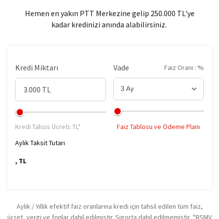
Hemen en yakın PTT Merkezine gelip 250.000 TL'ye
kadar kredinizi anında alabilirsiniz.
Kredi Miktarı
Vade
Faiz Oranı : %
3 Ay
3 Ay
Kredi Tahsis Ücreti: TL*
Faiz Tablosu ve Ödeme Planı
4 Ay
Aylık Taksit Tutarı
, TL
5 Ay
6 Ay
Aylık / Yıllık efektif faiz oranlarına kredi için tahsil edilen tüm faiz,
7 Ay
ücret, vergi ve fonlar dahil edilmiştir. Sigorta dahil edilmemiştir. *BSMV