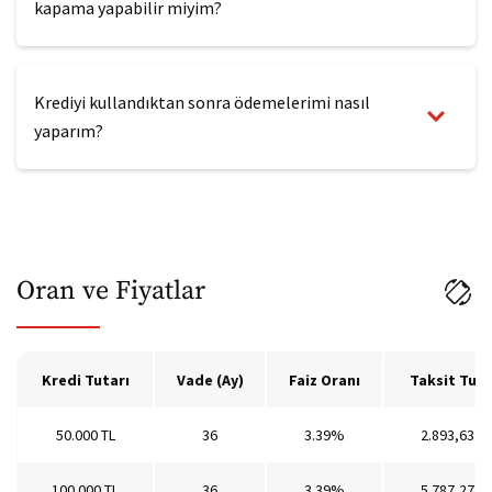
kapama yapabilir miyim?
Krediyi kullandıktan sonra ödemelerimi nasıl
yaparım?
Oran ve Fiyatlar
Kredi Tutarı
Vade (Ay)
Faiz Oranı
Taksit Tuta
50.000 TL
36
3.39%
2.893,63 TL
100.000 TL
36
3.39%
5.787,27 TL