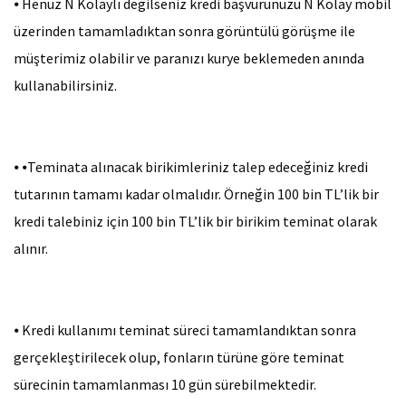
⦁
Henüz N Kolaylı değilseniz kredi başvurunuzu N Kolay mobil
üzerinden tamamladıktan sonra görüntülü görüşme ile
26 Ay
müşterimiz olabilir ve paranızı kurye beklemeden anında
kullanabilirsiniz.
27 Ay
28 Ay
⦁
⦁Teminata alınacak birikimleriniz talep edeceğiniz kredi
29 Ay
tutarının tamamı kadar olmalıdır. Örneğin 100 bin TL’lik bir
30 Ay
kredi talebiniz için 100 bin TL’lik bir birikim teminat olarak
alınır.
31 Ay
32 Ay
⦁
Kredi kullanımı teminat süreci tamamlandıktan sonra
33 Ay
gerçekleştirilecek olup, fonların türüne göre teminat
sürecinin tamamlanması 10 gün sürebilmektedir.
34 Ay