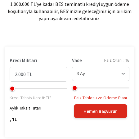
1.000.000 TL’ye kadar BES teminatlı krediyi uygun ödeme
Kredili Destek Hesabı
koşullarıyla kullanabilir, BES’inizle geleceğiniz için birikim
yapmaya devam edebilirsiniz.
BES Teminatlı Kredi ile Geleceğiniz
Kredi Miktarı
Vade
Faiz Oranı : %
3 Ay
3 Ay
Kredi Tahsis Ücreti: TL*
Faiz Tablosu ve Ödeme Planı
4 Ay
Aylık Taksit Tutarı
Hemen Başvurun
, TL
5 Ay
6 Ay