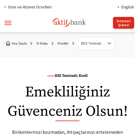
Ürün ve Hizmet Ücretleri
English
İnternet
Şubesi
Ana Sayfa
N Kolay
Krediler
BES Teminatlı Kredi ile Geleceğinizi Güvence Altında Tutun
Kredi Hesaplama Aracı
İnternetten Anında Kredi
BES Teminatlı Kredi
Emekliliğiniz
Artan Taksitli İhtiyaç Kredisi
N Kolay Taksit Kredisi
Güvenceniz Olsun!
Kolay Nakit Kredisi
N Kolay Taşıt Kredisi
Birikimlerinizi bozmadan, ihtiyaçlarınızı ertelemeden