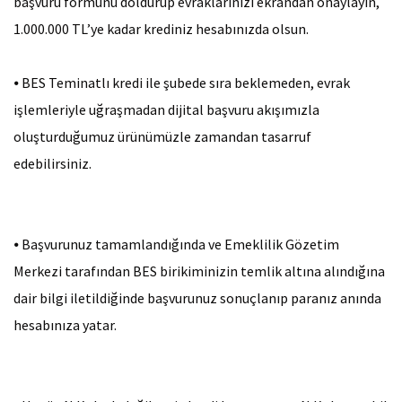
başvuru formunu doldurup evraklarınızı ekrandan onaylayın,
16 Ay
1.000.000 TL’ye kadar krediniz hesabınızda olsun.
17 Ay
⦁
BES Teminatlı kredi ile şubede sıra beklemeden, evrak
18 Ay
işlemleriyle uğraşmadan dijital başvuru akışımızla
oluşturduğumuz ürünümüzle zamandan tasarruf
19 Ay
edebilirsiniz.
20 Ay
21 Ay
⦁
Başvurunuz tamamlandığında ve Emeklilik Gözetim
Merkezi tarafından BES birikiminizin temlik altına alındığına
22 Ay
dair bilgi iletildiğinde başvurunuz sonuçlanıp paranız anında
23 Ay
hesabınıza yatar.
24 Ay
25 Ay