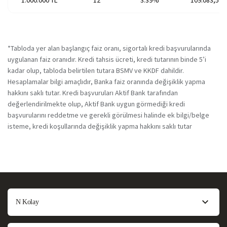
1.000.000 TL
12
3.39%
109.083,54 
*Tabloda yer alan başlangıç faiz oranı, sigortalı kredi başvurularında
uygulanan faiz oranıdır. Kredi tahsis ücreti, kredi tutarının binde 5’i
kadar olup, tabloda belirtilen tutara BSMV ve KKDF dahildir.
Hesaplamalar bilgi amaçlıdır, Banka faiz oranında değişiklik yapma
hakkını saklı tutar. Kredi başvuruları Aktif Bank tarafından
değerlendirilmekte olup, Aktif Bank uygun görmediği kredi
başvurularını reddetme ve gerekli görülmesi halinde ek bilgi/belge
isteme, kredi koşullarında değişiklik yapma hakkını saklı tutar
N Kolay