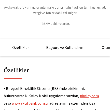
Aylık/yıllık efektif faiz oranlarına kredi için tahsil edilen tüm faiz, ücret,
7 Ay
vergi ve fonlar dahil edilmiştir.
8 Ay
*BSMV dahil tutardır.
9 Ay
10 Ay
Özellikler
Başvuru ve Kullandırım
Oran 
11 Ay
12 Ay
Özellikler
13 Ay
⦁
Bireysel Emeklilik Sistemi (BES)’nde birikiminiz
14 Ay
bulunuyorsa N Kolay Mobil uygulamamızdan,
nkolay.com
15 Ay
veya
www.aktifbank.com.tr
adreslerimiz üzerinden kısa