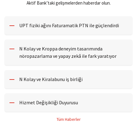
Aktif Bank’taki gelişmelerden haberdar olun.
UPT fiziki ağını Faturamatik PTN ile güçlendirdi
N Kolay ve Kroppa deneyim tasarımında
nöropazarlama ve yapay zekâ ile fark yaratıyor
N Kolay ve Kiralabunu iş birliği
Hizmet Değişikliği Duyurusu
Tüm Haberler