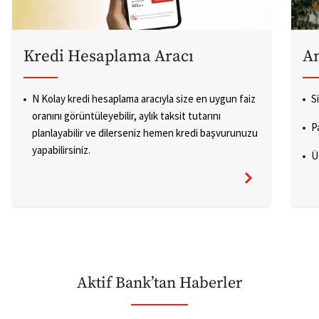
Kredi Hesaplama Aracı
An
N Kolay kredi hesaplama aracıyla size en uygun faiz
S
oranını görüntüleyebilir, aylık taksit tutarını
P
planlayabilir ve dilerseniz hemen kredi başvurunuzu
yapabilirsiniz.
Ü
Aktif Bank’tan Haberler