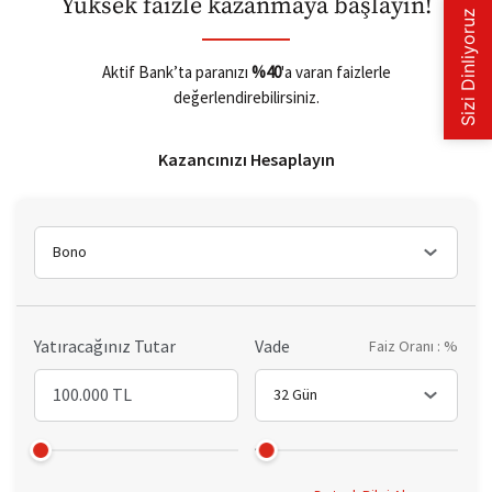
Yüksek faizle kazanmaya başlayın!
22 Ay
Aktif Bank’ta paranızı
%40
'a varan faizlerle
23 Ay
değerlendirebilirsiniz.
24 Ay
Kazancınızı Hesaplayın
25 Ay
Bono
26 Ay
27 Ay
Yatıracağınız Tutar
Vade
Faiz Oranı : %
28 Ay
32 Gün
29 Ay
30 Ay