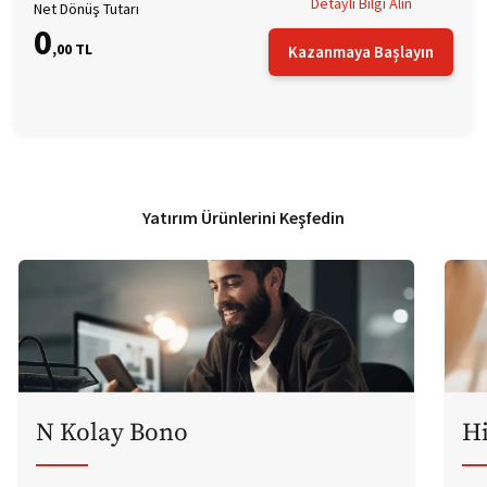
Detaylı Bilgi Alın
Net Dönüş Tutarı
31 Ay
0
,00 TL
Kazanmaya Başlayın
32 Ay
33 Ay
34 Ay
Yatırım Ürünlerini Keşfedin
35 Ay
36 Ay
N Kolay Bono
Hi