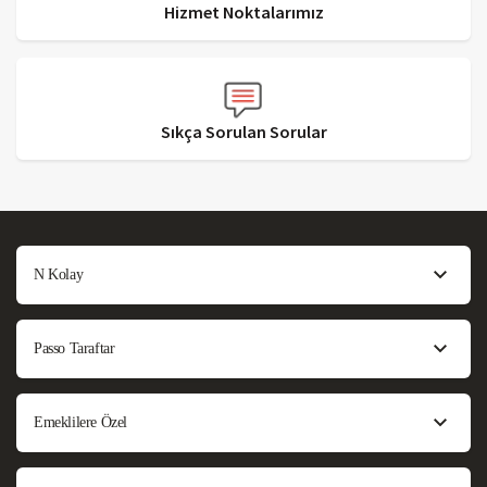
Hizmet Noktalarımız
Sıkça Sorulan Sorular
N Kolay
Passo Taraftar
Emeklilere Özel