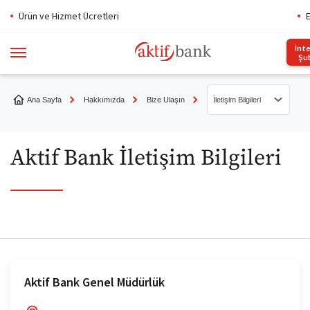
Ürün ve Hizmet Ücretleri
E
İnt
Şu
Ana Sayfa
Hakkımızda
Bize Ulaşın
İletişim Bilgileri
Müşteri Hizmetleri
Aktif Bank İletişim Bilgileri
İletişim Bilgileri
İletişim Formu
Sıkça Sorulan Sorular
Etik Hattı
Aktif Bank Genel Müdürlük
TBB Bireysel Müşteri Hake