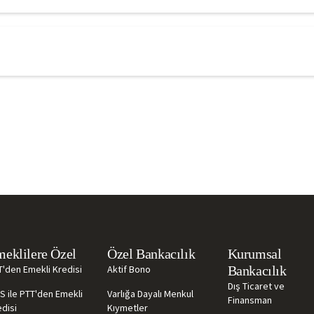
eklilere Özel
Özel Bankacılık
Kurumsal
T'den Emekli Kredisi
Aktif Bono
Bankacılık
Dış Ticaret ve
S ile PTT'den Emekli
Varlığa Dayalı Menkul
Finansman
disi
Kıymetler