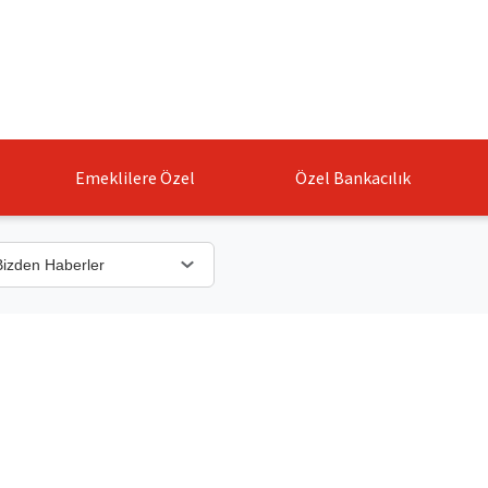
Emeklilere Özel
Özel Bankacılık
Bizden Haberler
Ödüllerimiz
Duyurular
Bizden Haberler
Reklamlarımız