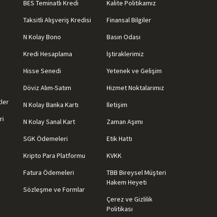
BES Teminatlı Kredi
Kalite Politikamız
Taksitli Alışveriş Kredisi
Finansal Bilgiler
N Kolay Bono
Basın Odası
Kredi Hesaplama
İştiraklerimiz
Hisse Senedi
Yetenek ve Gelişim
Döviz Alım-Satım
Hizmet Noktalarımız
tler
N Kolay Banka Kartı
İletişim
ri
N Kolay Sanal Kart
Zaman Aşımı
SGK Ödemeleri
Etik Hattı
Kripto Para Platformu
KVKK
Fatura Ödemeleri
TBB Bireysel Müşteri
Hakem Heyeti
Sözleşme ve Formlar
Çerez ve Gizlilik
Politikası