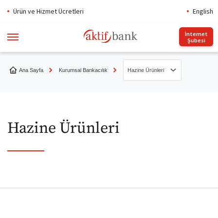
Ürün ve Hizmet Ücretleri
English
İnternet
Şubesi
Ana Sayfa
Kurumsal Bankacılık
Hazine Ürünleri
Kurumsal Krediler
Yatırım Bankacılığı
Hazine Ürünleri
Dış Ticaret
Hazine Ürünleri
Alacak Finansman
Dış Ticaret ve Finansman