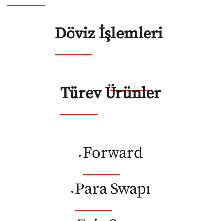
Kurumsal Finansal
Döviz İşlemleri
Kurumsal ve Ticari Krediler
Ticari Ürün ve Hizmet Ücretleri
Nakit Yönetimi
Türev Ürünler
Finansal Kiralama
Sigortacılık Hizmetleri
Forward
•
Para Swapı
•