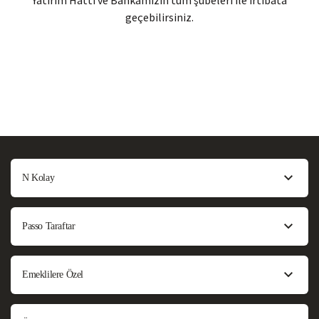
Yatırım Hattı ve Bankamızın tüm şubeleri ile irtibata
geçebilirsiniz.
N Kolay
Passo Taraftar
Emeklilere Özel