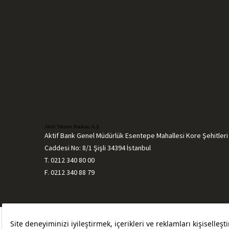
Aktif Yatırım Bankası A.Ş.
Aktif Bank Genel Müdürlük Esentepe Mahallesi Kore Şehitleri
Caddesi No: 8/1 Şişli 34394 İstanbul
T. 0212 340 80 00
F. 0212 340 88 79
Bilgi Toplumu Hizmetleri
Sözleşmeler ve 