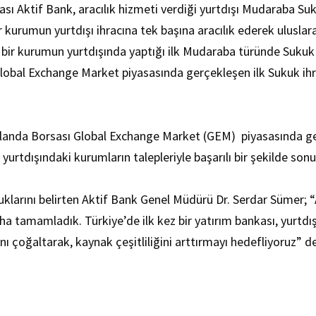
ı Aktif Bank, aracılık hizmeti verdiği yurtdışı Mudaraba Sukuk
ir kurumun yurtdışı ihracına tek başına aracılık ederek ulusl
 bir kurumun yurtdışında yaptığı ilk Mudaraba türünde Sukuk iş
 Global Exchange Market piyasasında gerçekleşen ilk Sukuk ih
rlanda Borsası Global Exchange Market (GEM) piyasasında gerç
yurtdışındaki kurumların talepleriyle başarılı bir şekilde son
larını belirten Aktif Bank Genel Müdürü Dr. Serdar Sümer; “A
aha tamamladık. Türkiye’de ilk kez bir yatırım bankası, yurtdış
ı çoğaltarak, kaynak çeşitliliğini arttırmayı hedefliyoruz” d