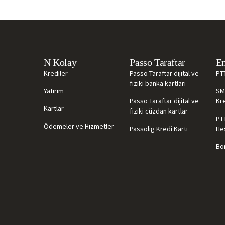
N Kolay
Passo Taraftar
Em
Krediler
Passo Taraftar dijital ve
PT
fiziki banka kartları
Yatırım
SM
Passo Taraftar dijital ve
Kre
Kartlar
fiziki cüzdan kartlar
PT
Ödemeler ve Hizmetler
Passolig Kredi Kartı
He
Bor