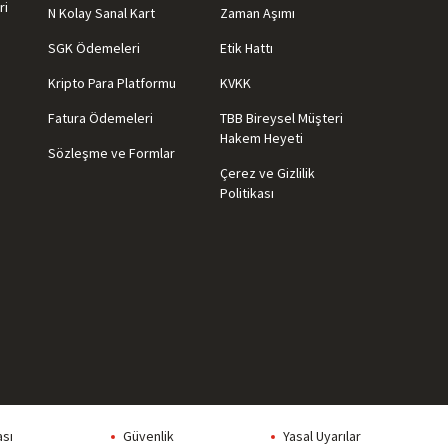
ri
N Kolay Sanal Kart
Zaman Aşımı
SGK Ödemeleri
Etik Hattı
Kripto Para Platformu
KVKK
Fatura Ödemeleri
TBB Bireysel Müşteri
Hakem Heyeti
Sözleşme ve Formlar
Çerez ve Gizlilik
Politikası
ası
Güvenlik
Yasal Uyarılar