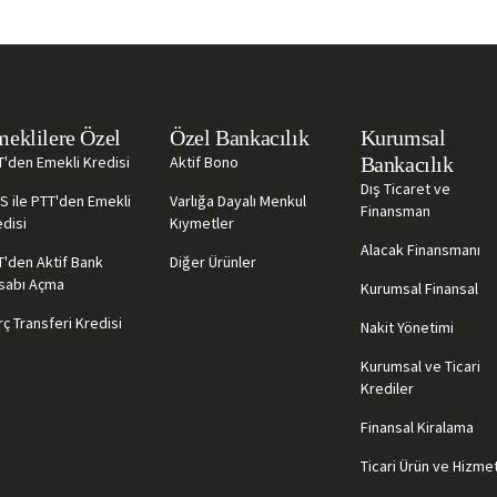
eklilere Özel
Özel Bankacılık
Kurumsal
T'den Emekli Kredisi
Aktif Bono
Bankacılık
Dış Ticaret ve
S ile PTT'den Emekli
Varlığa Dayalı Menkul
Finansman
disi
Kıymetler
Alacak Finansmanı
T'den Aktif Bank
Diğer Ürünler
sabı Açma
Kurumsal Finansal
ç Transferi Kredisi
Nakit Yönetimi
Kurumsal ve Ticari
Krediler
Finansal Kiralama
Ticari Ürün ve Hizme