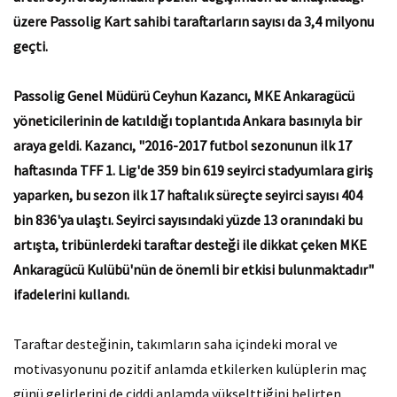
üzere Passolig Kart sahibi taraftarların sayısı da 3,4 milyonu
geçti.
Passolig Genel Müdürü Ceyhun Kazancı, MKE Ankaragücü
yöneticilerinin de katıldığı toplantıda Ankara basınıyla bir
araya geldi. Kazancı, "2016-2017 futbol sezonunun ilk 17
haftasında TFF 1. Lig'de 359 bin 619 seyirci stadyumlara giriş
yaparken, bu sezon ilk 17 haftalık süreçte seyirci sayısı 404
bin 836'ya ulaştı. Seyirci sayısındaki yüzde 13 oranındaki bu
artışta, tribünlerdeki taraftar desteği ile dikkat çeken MKE
Ankaragücü Kulübü'nün de önemli bir etkisi bulunmaktadır"
ifadelerini kullandı.
Taraftar desteğinin, takımların saha içindeki moral ve
motivasyonunu pozitif anlamda etkilerken kulüplerin maç
günü gelirlerini de ciddi anlamda yükselttiğini belirten