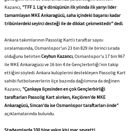
Kazancı,
"TFF 1. Lig'e dönüşünün ilk yılında ilk yarıyı lider
tamamlayan MKE Ankaragücü, saha içindeki başarısı kadar
tribünlerdeki seyirci desteği ile de dikkat çekmektedir" dedi.
Ankara takımlarının Passolig Kartlı taraftar sayısı
sıralamasında, Osmanlıspor'un 23 bin 829 ile birinci sırada
olduğunu belirten
Ceyhun Kazancı
, Osmanlıspor'u 17 bin 967
ile MKE Ankaragücü ve 16 bin 4 ile Gençlerbirliği'nin takip
ettiğini söyledi. Ankara kulüplerini destekleyen Passolig Kart
sahibi futbolseverlerin ilçe bazında dağılımına da değinen
Kazancı,
"Çankaya ilçesinden en çok Gençlerbirliği
taraftarları Passolig Kart alırken, Keçiören'de MKE
Ankaragücü, Sincan'da ise Osmanlıspor taraftarları önde"
açıklamalarında bulundu.
Stadyumlarda 100 bine yakın kişi maç seyretti