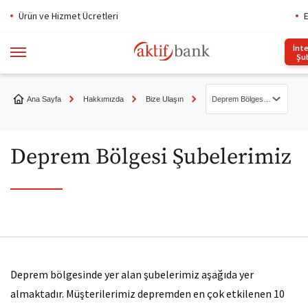
Ürün ve Hizmet Ücretleri
E
İnt
Şu
Ana Sayfa
Hakkımızda
Bize Ulaşın
Deprem Bölgesi Şubelerimiz
Müşteri Hizmetleri
Deprem Bölgesi Şubelerimiz
İletişim Bilgileri
İletişim Formu
Sıkça Sorulan Sorular
Etik Hattı
Deprem bölgesinde yer alan şubelerimiz aşağıda yer
almaktadır. Müşterilerimiz depremden en çok etkilenen 10
TBB Bireysel Müşteri Hake