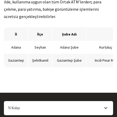
ilde, kullanıma uygun olan tüm Ortak ATM'lerden; para
Deprem Bölgesi Şubelerimi
çekme, para yatırma, bakiye görüntüleme işlemlerini
ücretsiz gerçekleştirebilirler.
İl
İlçe
Şube Adı
Adana
Seyhan
Adana Şube
Kurtuluş Ma
Gaziantep
Şehitkamil
Gaziantep Şube
İncili Pınar M
N Kolay