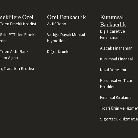
eklilere Özel
Özel Bankacılık
Kurumsal
T'den Emekli Kredisi
Aktif Bono
Bankacılık
Dış Ticaret ve
S ile PTT'den Emekli
Varlığa Dayalı Menkul
Finansman
disi
Kıymetler
Alacak Finansmanı
T'den Aktif Bank
Diğer Ürünler
sabı Açma
Kurumsal Finansal
ç Transferi Kredisi
Nakit Yönetimi
Kurumsal ve Ticari
Krediler
Finansal Kiralama
Ticari Ürün ve Hizme
Sigortacılık Hizmetle