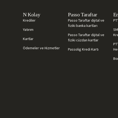
N Kolay
Passo Taraftar
Em
Krediler
Passo Taraftar dijital ve
PT
fiziki banka kartları
Yatırım
SM
Passo Taraftar dijital ve
Kre
Kartlar
fiziki cüzdan kartlar
PT
Ödemeler ve Hizmetler
Passolig Kredi Kartı
He
Bor