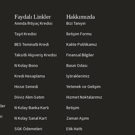
Faydalı Linkler
Hakkımızda
Anında İhtiyaç Kredisi
Bizi Tanıyın
Taşıt Kredisi
İletişim Formu
BES Teminatlı Kredi
Kalite Politikamız
Taksitli Alışveriş Kredisi
Finansal Bilgiler
N Kolay Bono
Basın Odası
Kredi Hesaplama
İştiraklerimiz
Hisse Senedi
Yetenek ve Gelişim
Döviz Alım-Satım
Hizmet Noktalarımız
tler
N Kolay Banka Kartı
İletişim
ri
N Kolay Sanal Kart
Zaman Aşımı
SGK Ödemeleri
Etik Hattı