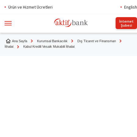
Ürün ve Hizmet Ücretleri
English
İnternet
Şubesi
Ana Sayfa
Kurumsal Bankacılık
Dış Ticaret ve Finansman
İthalat
Kabul Kredili Vesaik Mukabili İthalat