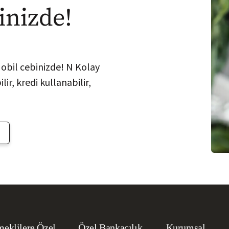
inizde!
Mobil cebinizde! N Kolay
ir, kredi kullanabilir,
eklilere Özel
Özel Bankacılık
Kurumsal