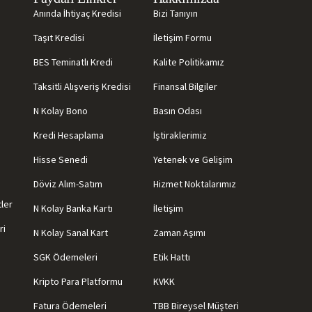
Anında İhtiyaç Kredisi
Bizi Tanıyın
Taşıt Kredisi
İletişim Formu
BES Teminatlı Kredi
Kalite Politikamız
Taksitli Alışveriş Kredisi
Finansal Bilgiler
N Kolay Bono
Basın Odası
Kredi Hesaplama
İştiraklerimiz
Hisse Senedi
Yetenek ve Gelişim
Döviz Alım-Satım
Hizmet Noktalarımız
tler
N Kolay Banka Kartı
İletişim
ri
N Kolay Sanal Kart
Zaman Aşımı
SGK Ödemeleri
Etik Hattı
Kripto Para Platformu
KVKK
Fatura Ödemeleri
TBB Bireysel Müşteri