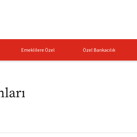
Emeklilere Özel
Özel Bankacılık
nları