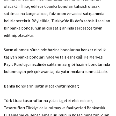
olacaktır. İhraç edilecek banka bonoları tahsisli olarak
satılmasına karşın alıcısı, faiz oranı ve vadesi satış anında
belirlenecektir. Böylelikle, Türkiye’de ilk defa tahsisli satılan
bir banka bonosunun alıcısı satış anında serbestçe tayin
edilmiş olacaktır.
Satın alınması sürecinde hazine bonolarına benzer nitelik
taşıyan banka bonoları, vade ve faiz esnekliği ile Merkezi
Kayıt Kuruluşu nezdinde saklanması gibi hazine bonolarında
bulunmayan pek çok avantajı da yatırımcılara sunmaktadır.
Banka bonolarını satın alacak yatırımcılar;
Türk Lirası tasarruflarına yüksek getiri elde edecek,
Tasarrufları Türkiye’de kurulmuş ve faaliyetleri Bankacılık
Düzenleme ve Denetleme Kurumunun gözetimine tabi olan