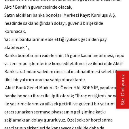
Aktif Bank’ın güvencesinde olacak,
Satın aldıkları banka bonoları Merkezi Kayıt Kuruluşu A.Ş.
nezdinde saklandığından dolayı, güvenli bir şekilde
korunacak,
Yatırım bankalarının elde ettiği yüksek getiriden pay
alabilecek * ,
Banka bonolarının vadelerinin 15 güne kadar inebilmesi, repo
ve ters repo işlemlerine konu edilebilmesi ve ikinci elde Aktif
Bank tarafından vadeden önce satın alınabilmesi sebebi ile
likit bir yatırım aracına sahip olacaklardır.
Aktif Bank Genel Müdürü Dr. Önder HALİSDEMİR, yapılacak
banka bonosu ihracı ile ilgili olarak; “İhraç ettiğimiz bonolar
ile yatırımcılarımıza yüksek getirili ve güvenli bir yatırım
aracı sunarken sermaye piyasasının gelişimine katkı
sağlamaktan dolayı gururluyuz. Özel sektör borçlanma
araçlarının şirketleri de kapsayacak şekilde daha da