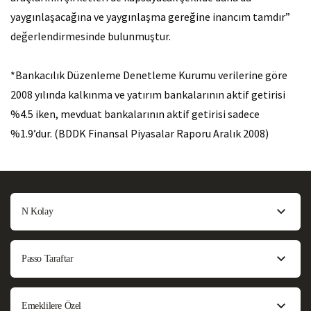
yaygınlaşacağına ve yaygınlaşma gereğine inancım tamdır”
değerlendirmesinde bulunmuştur.
*Bankacılık Düzenleme Denetleme Kurumu verilerine göre
2008 yılında kalkınma ve yatırım bankalarının aktif getirisi
%4.5 iken, mevduat bankalarının aktif getirisi sadece
%1.9’dur. (BDDK Finansal Piyasalar Raporu Aralık 2008)​
N Kolay
Passo Taraftar
Emeklilere Özel