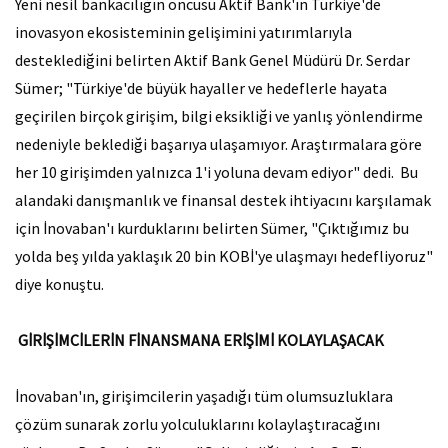
Yeni nesil bankacılığın öncüsü Aktif Bank'ın Türkiye'de
inovasyon ekosisteminin gelişimini yatırımlarıyla
desteklediğini belirten Aktif Bank Genel Müdürü Dr. Serdar
Sümer; "Türkiye'de büyük hayaller ve hedeflerle hayata
geçirilen birçok girişim, bilgi eksikliği ve yanlış yönlendirme
nedeniyle beklediği başarıya ulaşamıyor. Araştırmalara göre
her 10 girişimden yalnızca 1'i yoluna devam ediyor" dedi. Bu
alandaki danışmanlık ve finansal destek ihtiyacını karşılamak
için İnovaban'ı kurduklarını belirten Sümer, "Çıktığımız bu
yolda beş yılda yaklaşık 20 bin KOBİ'ye ulaşmayı hedefliyoruz"
diye konuştu.
GİRİŞİMCİLERİN FİNANSMANA ERİŞİMİ KOLAYLAŞACAK
İnovaban'ın, girişimcilerin yaşadığı tüm olumsuzluklara
çözüm sunarak zorlu yolculuklarını kolaylaştıracağını