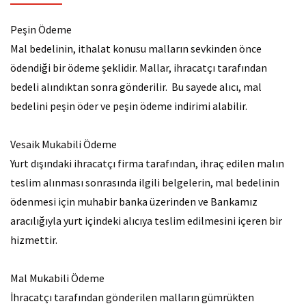
Ülke Kredileri
Peşin Ödeme
Prefinansman Kredileri
Mal bedelinin, ithalat konusu malların sevkinden önce
ödendiği bir ödeme şeklidir. Mallar, ihracatçı tarafından
Döviz Transferleri
bedeli alındıktan sonra gönderilir. Bu sayede alıcı, mal
Yurtdışı Teminat Mektupları
bedelini peşin öder ve peşin ödeme indirimi alabilir.
Vesaik Mukabili Ödeme
Yurt dışındaki ihracatçı firma tarafından, ihraç edilen malın
teslim alınması sonrasında ilgili belgelerin, mal bedelinin
ödenmesi için muhabir banka üzerinden ve Bankamız
aracılığıyla yurt içindeki alıcıya teslim edilmesini içeren bir
hizmettir.
Mal Mukabili Ödeme
İhracatçı tarafından gönderilen malların gümrükten