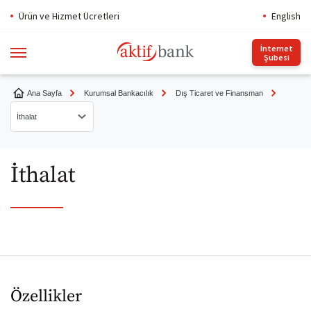
Ürün ve Hizmet Ücretleri
English
İnternet
Şubesi
Ana Sayfa
Kurumsal Bankacılık
Dış Ticaret ve Finansman
İthalat
İhracat
İthalat
Peşin İhracat
İhracat Akreditifi
İthalat
Peşin İthalat
Özellikler